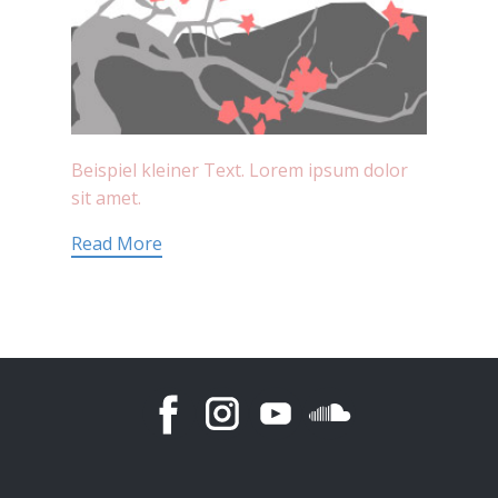
Beispiel kleiner Text. Lorem ipsum dolor
sit amet.
Read More